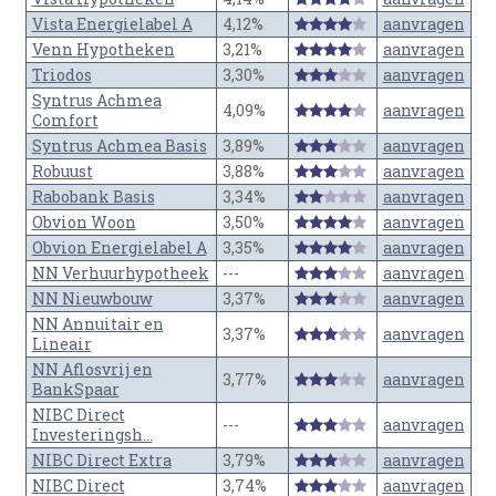
Vista Energielabel A
4,12%
aanvragen
Venn Hypotheken
3,21%
aanvragen
Triodos
3,30%
aanvragen
Syntrus Achmea
4,09%
aanvragen
Comfort
Syntrus Achmea Basis
3,89%
aanvragen
Robuust
3,88%
aanvragen
Rabobank Basis
3,34%
aanvragen
Obvion Woon
3,50%
aanvragen
Obvion Energielabel A
3,35%
aanvragen
NN Verhuurhypotheek
---
aanvragen
NN Nieuwbouw
3,37%
aanvragen
NN Annuitair en
3,37%
aanvragen
Lineair
NN Aflosvrij en
3,77%
aanvragen
BankSpaar
NIBC Direct
---
aanvragen
Investeringsh...
NIBC Direct Extra
3,79%
aanvragen
NIBC Direct
3,74%
aanvragen