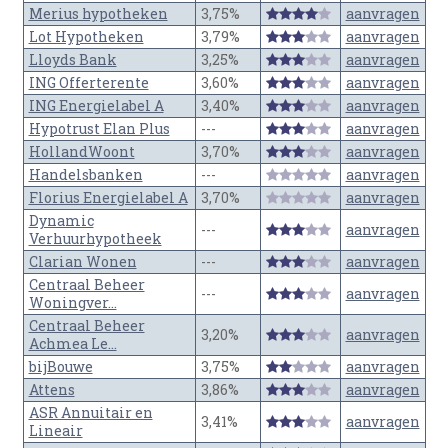
Merius hypotheken
3,75%
aanvragen
Lot Hypotheken
3,79%
aanvragen
Lloyds Bank
3,25%
aanvragen
ING Offerterente
3,60%
aanvragen
ING Energielabel A
3,40%
aanvragen
Hypotrust Elan Plus
---
aanvragen
HollandWoont
3,70%
aanvragen
Handelsbanken
---
aanvragen
Florius Energielabel A
3,70%
aanvragen
Dynamic
---
aanvragen
Verhuurhypotheek
Clarian Wonen
---
aanvragen
Centraal Beheer
---
aanvragen
Woningver...
Centraal Beheer
3,20%
aanvragen
Achmea Le...
bijBouwe
3,75%
aanvragen
Attens
3,86%
aanvragen
ASR Annuitair en
3,41%
aanvragen
Lineair