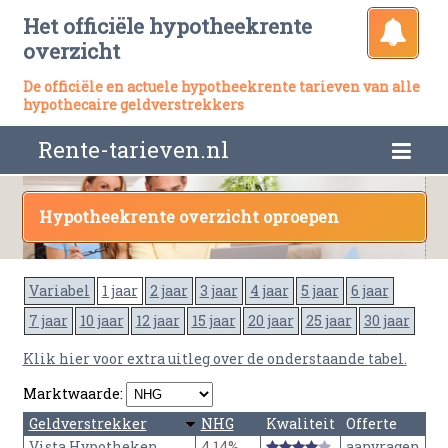
Het officiële hypotheekrente
overzicht
De officiële en actuele hypotheekrente tarieven van alle
hypothecaire geldverstrekkers
Rente-tarieven.nl
Hypotheekrente overzicht oproepen
Variabel
1 jaar
2 jaar
3 jaar
4 jaar
5 jaar
6 jaar
7 jaar
10 jaar
12 jaar
15 jaar
20 jaar
25 jaar
30 jaar
Klik hier voor extra uitleg over de onderstaande tabel.
Marktwaarde:
Geldverstrekker
NHG
Kwaliteit
Offerte
Vista Hypotheken
4,14%
aanvragen