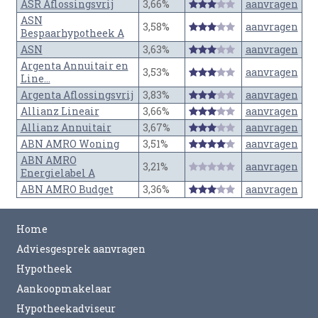
ASR Aflossingsvrij
3,66%
aanvragen
ASN
3,58%
aanvragen
Bespaarhypotheek A
ASN
3,63%
aanvragen
Argenta Annuitair en
3,53%
aanvragen
Line...
Argenta Aflossingsvrij
3,83%
aanvragen
Allianz Lineair
3,66%
aanvragen
Allianz Annuitair
3,67%
aanvragen
ABN AMRO Woning
3,51%
aanvragen
ABN AMRO
3,21%
aanvragen
Energielabel A
ABN AMRO Budget
3,36%
aanvragen
Home
Adviesgesprek aanvragen
Hypotheek
Aankoopmakelaar
Hypotheekadviseur