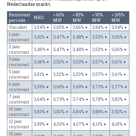
Nederlandse markt.
Rentevast
< 65%
< 85%
< 95%
< 105%
NHG
periode
MW
MW
MW
MW
Variabel
3,54%
3,65%
3,66%
3,84%
3,94%
1 jaar
3,41%
3,47%
3,48%
3,52%
3,56%
rentevast
2 jaar
3,46%
3,47%
3,48%
3,52%
3,56%
rentevast
3 jaar
3,46%
3,52%
3,53%
3,57%
3,61%
rentevast
5 jaar
3,51%
3,52%
3,53%
3,57%
3,61%
rentevast
6 jaar
3,59%
3,68%
3,69%
3,73%
3,77%
rentevast
7 jaar
3,64%
3,73%
3,74%
3,78%
3,82%
rentevast
10 jaar
3,83%
3,83%
3,84%
3,88%
3,92%
rentevast
12 jaar
3,99%
4,03%
4,07%
4,11%
4,15%
rentevast
15 jaar