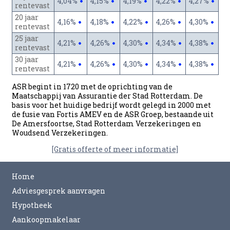
4,04%
4,15%
4,19%
4,22%
4,27%
rentevast
20 jaar
4,16%
4,18%
4,22%
4,26%
4,30%
rentevast
25 jaar
4,21%
4,26%
4,30%
4,34%
4,38%
rentevast
30 jaar
4,21%
4,26%
4,30%
4,34%
4,38%
rentevast
ASR begint in 1720 met de oprichting van de
Maatschappij van Assurantie der Stad Rotterdam. De
basis voor het huidige bedrijf wordt gelegd in 2000 met
de fusie van Fortis AMEV en de ASR Groep, bestaande uit
De Amersfoortse, Stad Rotterdam Verzekeringen en
Woudsend Verzekeringen.
[Gratis offerte of meer informatie]
Home
Adviesgesprek aanvragen
Hypotheek
Aankoopmakelaar