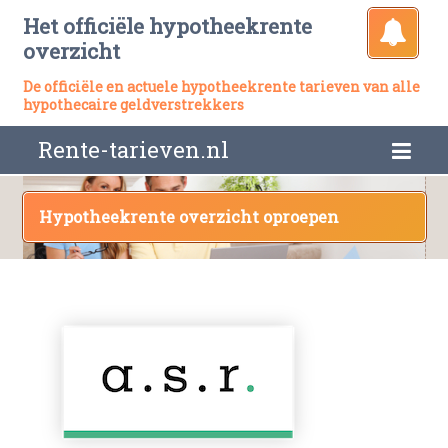
Het officiële hypotheekrente
overzicht
De officiële en actuele hypotheekrente tarieven van alle
hypothecaire geldverstrekkers
Rente-tarieven.nl
Hypotheekrente overzicht oproepen