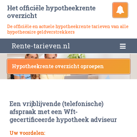
Het officiële hypotheekrente
overzicht
De officiële en actuele hypotheekrente tarieven van alle
hypothecaire geldverstrekkers
Rente-tarieven.nl
Hypotheekrente overzicht oproepen