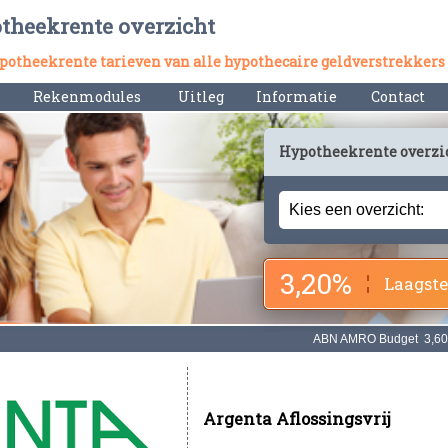
otheekrente overzicht
hypotheekrente tarieven van alle hypothecaire geldverstrekkers
Rekenmodules
Uitleg
Informatie
Contact
Hypotheekrente overzi
3,20%
Laagste
Argenta Aflossingsvrij