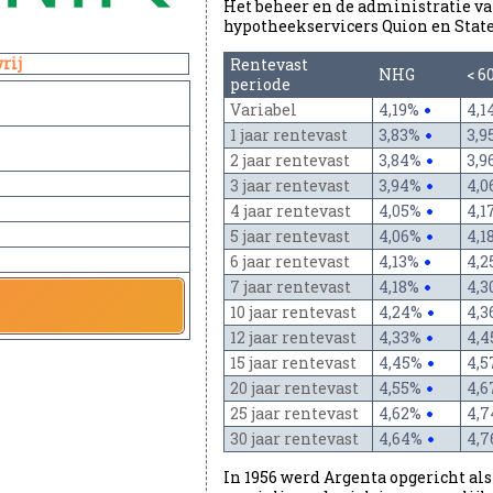
Het beheer en de administratie va
hypotheekservicers Quion en State
rij
Rentevast
NHG
< 
periode
Variabel
4,19%
4,
1 jaar rentevast
3,83%
3,
2 jaar rentevast
3,84%
3,
3 jaar rentevast
3,94%
4,
4 jaar rentevast
4,05%
4,
5 jaar rentevast
4,06%
4,1
6 jaar rentevast
4,13%
4,
7 jaar rentevast
4,18%
4,
10 jaar rentevast
4,24%
4,
12 jaar rentevast
4,33%
4,
15 jaar rentevast
4,45%
4,
20 jaar rentevast
4,55%
4,
25 jaar rentevast
4,62%
4,
30 jaar rentevast
4,64%
4,
In 1956 werd Argenta opgericht als