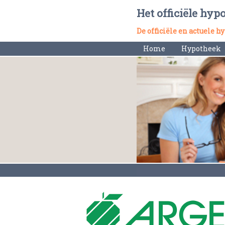
Het officiële hyp
De officiële en actuele 
Home
Hypotheek