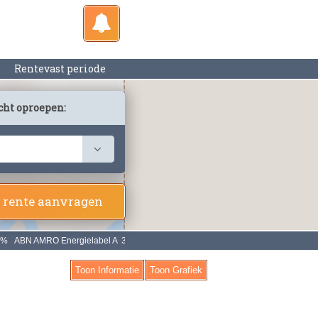
Rentevast periode
cht oproepen:
 rente aanvragen
Toon Informatie
Toon Grafiek