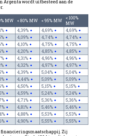
n Argenta wordt uitbesteed aan de
r.
< 100%
60% MW
< 80% MW
< 95% MW
MW
14%
4,39%
4,69%
4,69%
95%
4,09%
4,74%
4,74%
96%
4,10%
4,75%
4,75%
06%
4,20%
4,85%
4,85%
17%
4,31%
4,96%
4,96%
8%
4,32%
4,97%
4,97%
25%
4,39%
5,04%
5,04%
30%
4,44%
5,09%
5,09%
36%
4,50%
5,15%
5,15%
45%
4,59%
5,24%
5,24%
57%
4,71%
5,36%
5,36%
67%
4,81%
5,46%
5,46%
74%
4,88%
5,53%
5,53%
76%
4,90%
5,55%
5,55%
 financieringsmaatschappij. Zij