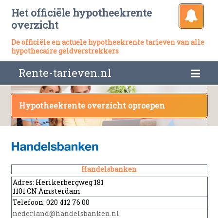
Het officiële hypotheekrente
overzicht
De officiële en actuele hypotheekrente tarieven van alle
hypothecaire geldverstrekkers
Rente-tarieven.nl
Hypotheekrente overzicht oproepen
Handelsbanken
Adres:
Herikerbergweg 181
1101 CN Amsterdam
Telefoon:
020 412 76 00
nederland@handelsbanken.nl