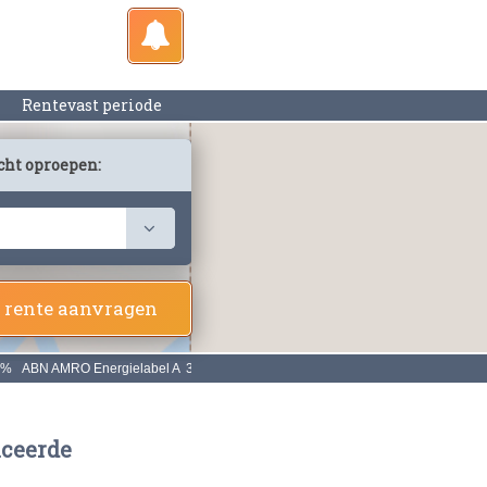
Rentevast periode
cht oproepen:
 rente aanvragen