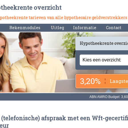
otheekrente overzicht
hypotheekrente tarieven van alle hypothecaire geldverstrekkers
Rekenmodules
Uitleg
Informatie
Contact
Hypotheekrente overzi
3,20%
Laagste