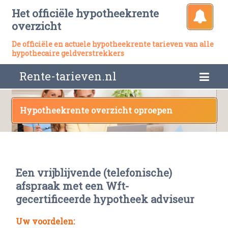
Het officiële hypotheekrente
overzicht
De officiële en actuele hypotheekrente tarieven van alle
hypothecaire geldverstrekkers
Rente-tarieven.nl
Hypotheekrente overzicht oproepen