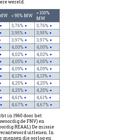
ere wereld.
< 100%
 MW
< 95% MW
MW
3,76%
3,76%
3,95%
3,95%
3,97%
3,97%
4,00%
4,00%
4,02%
4,02%
4,05%
4,05%
4,09%
4,09%
4,13%
4,13%
4,25%
4,25%
4,25%
4,25%
4,61%
4,61%
4,67%
4,67%
t in 1960 door het
nwoordig de FNV) en
oordig REAAL) De missie
verantwoord uitlenen. In
or mensen die oorlog en