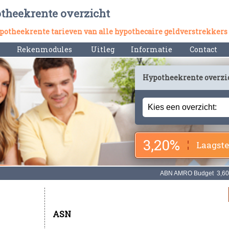
otheekrente overzicht
hypotheekrente tarieven van alle hypothecaire geldverstrekkers
Rekenmodules
Uitleg
Informatie
Contact
Hypotheekrente overzi
3,20%
Laagste
ASN