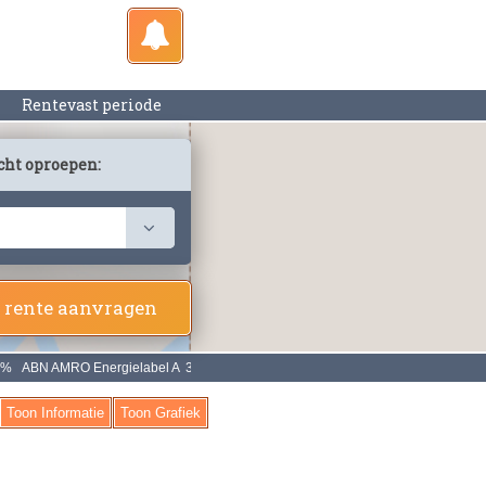
Rentevast periode
cht oproepen:
 rente aanvragen
Toon Informatie
Toon Grafiek