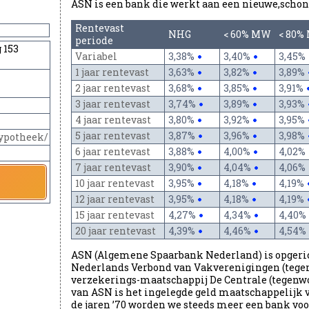
ASN is een bank die werkt aan een nieuwe,schon
Rentevast
NHG
< 60% MW
< 80%
periode
 153
Variabel
3,38%
3,40%
3,45%
1 jaar rentevast
3,63%
3,82%
3,89%
2 jaar rentevast
3,68%
3,85%
3,91%
3 jaar rentevast
3,74%
3,89%
3,93%
4 jaar rentevast
3,80%
3,92%
3,95%
5 jaar rentevast
3,87%
3,96%
3,98%
ypotheek/
6 jaar rentevast
3,88%
4,00%
4,02%
7 jaar rentevast
3,90%
4,04%
4,06%
10 jaar rentevast
3,95%
4,18%
4,19%
12 jaar rentevast
3,95%
4,18%
4,19%
15 jaar rentevast
4,27%
4,34%
4,40%
20 jaar rentevast
4,39%
4,46%
4,54%
ASN (Algemene Spaarbank Nederland) is opgerich
Nederlands Verbond van Vakverenigingen (tege
verzekerings-maatschappij De Centrale (tegenw
van ASN is het ingelegde geld maatschappelijk 
de jaren ’70 worden we steeds meer een bank vo