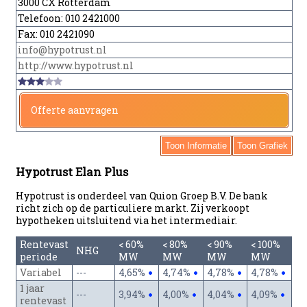
3000 CX Rotterdam
Telefoon:
010 2421000
Fax:
010 2421090
info@hypotrust.nl
http://www.hypotrust.nl
Offerte aanvragen
Toon Informatie
Toon Grafiek
Hypotrust Elan Plus
Hypotrust is onderdeel van Quion Groep B.V. De bank
richt zich op de particuliere markt. Zij verkoopt
hypotheken uitsluitend via het intermediair.
Rentevast
< 60%
< 80%
< 90%
< 100%
NHG
periode
MW
MW
MW
MW
Variabel
---
4,65%
4,74%
4,78%
4,78%
1 jaar
---
3,94%
4,00%
4,04%
4,09%
rentevast