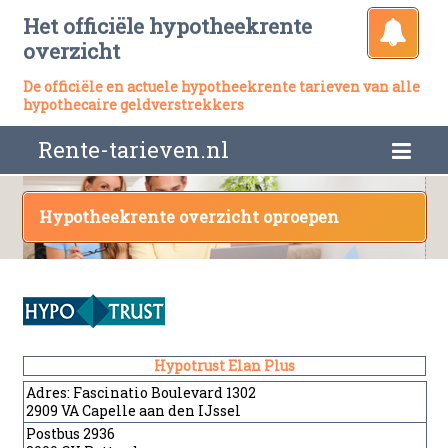
Het officiële hypotheekrente
overzicht
De officiële en actuele hypotheekrente tarieven van alle
hypothecaire geldverstrekkers
Rente-tarieven.nl
Hypotheekrente overzicht oproepen
Hypotrust Elan Plus
Adres:
Fascinatio Boulevard 1302
2909 VA Capelle aan den IJssel
Postbus 2936