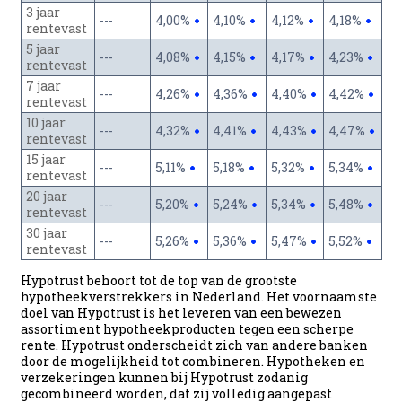
3 jaar
---
4,00%
4,10%
4,12%
4,18%
rentevast
5 jaar
---
4,08%
4,15%
4,17%
4,23%
rentevast
7 jaar
---
4,26%
4,36%
4,40%
4,42%
rentevast
10 jaar
---
4,32%
4,41%
4,43%
4,47%
rentevast
15 jaar
---
5,11%
5,18%
5,32%
5,34%
rentevast
20 jaar
---
5,20%
5,24%
5,34%
5,48%
rentevast
30 jaar
---
5,26%
5,36%
5,47%
5,52%
rentevast
Hypotrust behoort tot de top van de grootste
hypotheekverstrekkers in Nederland. Het voornaamste
doel van Hypotrust is het leveren van een bewezen
assortiment hypotheekproducten tegen een scherpe
rente. Hypotrust onderscheidt zich van andere banken
door de mogelijkheid tot combineren. Hypotheken en
verzekeringen kunnen bij Hypotrust zodanig
gecombineerd worden, dat zij volledig aangepast