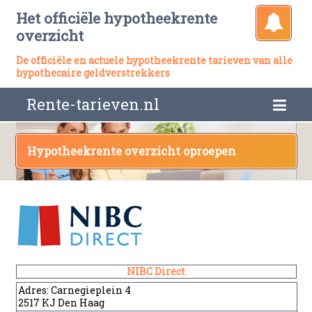
Het officiële hypotheekrente
overzicht
De officiële en actuele hypotheekrente tarieven van alle
hypothecaire geldverstrekkers
Rente-tarieven.nl
Hypotheekrente overzicht oproepen
NIBC Direct
Adres:
Carnegieplein 4
2517 KJ Den Haag