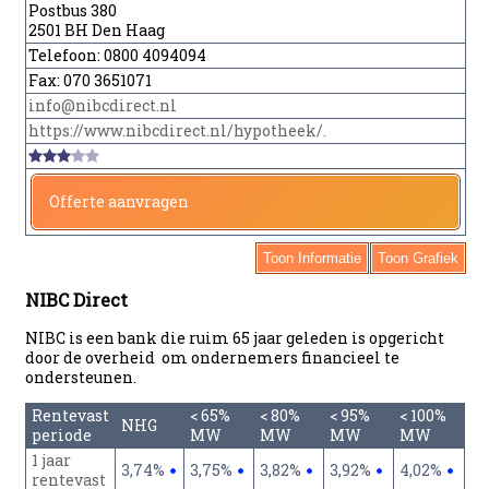
Postbus 380
2501 BH Den Haag
Telefoon:
0800 4094094
Fax:
070 3651071
info@nibcdirect.nl
https://www.nibcdirect.nl/hypotheek/.
Offerte aanvragen
Toon Informatie
Toon Grafiek
NIBC Direct
NIBC is een bank die ruim 65 jaar geleden is opgericht
door de overheid om ondernemers financieel te
ondersteunen.
Rentevast
< 65%
< 80%
< 95%
< 100%
NHG
periode
MW
MW
MW
MW
1 jaar
3,74%
3,75%
3,82%
3,92%
4,02%
rentevast