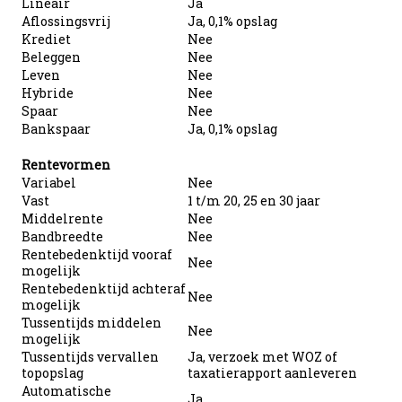
Lineair
Ja
Aflossingsvrij
Ja, 0,1% opslag
Krediet
Nee
Beleggen
Nee
Leven
Nee
Hybride
Nee
Spaar
Nee
Bankspaar
Ja, 0,1% opslag
Rentevormen
Variabel
Nee
Vast
1 t/m 20, 25 en 30 jaar
Middelrente
Nee
Bandbreedte
Nee
Rentebedenktijd vooraf
Nee
mogelijk
Rentebedenktijd achteraf
Nee
mogelijk
Tussentijds middelen
Nee
mogelijk
Tussentijds vervallen
Ja, verzoek met WOZ of
topopslag
taxatierapport aanleveren
Automatische
Ja