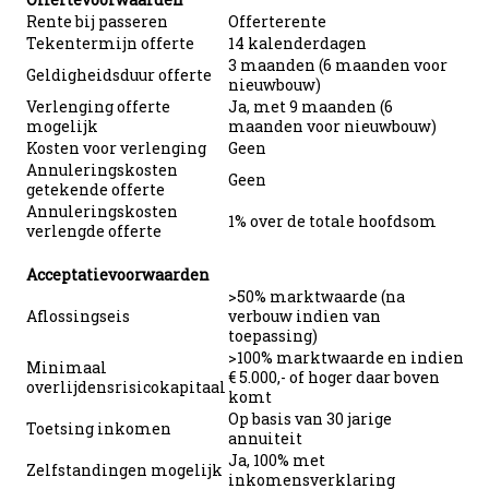
Rente bij passeren
Offerterente
Tekentermijn offerte
14 kalenderdagen
3 maanden (6 maanden voor
Geldigheidsduur offerte
nieuwbouw)
Verlenging offerte
Ja, met 9 maanden (6
mogelijk
maanden voor nieuwbouw)
Kosten voor verlenging
Geen
Annuleringskosten
Geen
getekende offerte
Annuleringskosten
1% over de totale hoofdsom
verlengde offerte
Acceptatievoorwaarden
>50% marktwaarde (na
Aflossingseis
verbouw indien van
toepassing)
>100% marktwaarde en indien
Minimaal
€ 5.000,- of hoger daar boven
overlijdensrisicokapitaal
komt
Op basis van 30 jarige
Toetsing inkomen
annuiteit
Ja, 100% met
Zelfstandingen mogelijk
inkomensverklaring