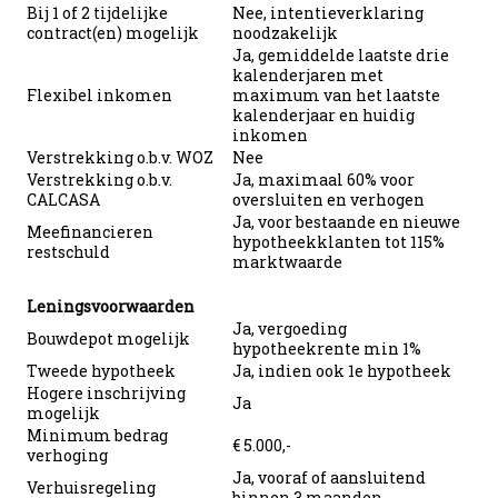
Bij 1 of 2 tijdelijke
Nee, intentieverklaring
contract(en) mogelijk
noodzakelijk
Ja, gemiddelde laatste drie
kalenderjaren met
Flexibel inkomen
maximum van het laatste
kalenderjaar en huidig
inkomen
Verstrekking o.b.v. WOZ
Nee
Verstrekking o.b.v.
Ja, maximaal 60% voor
CALCASA
oversluiten en verhogen
Ja, voor bestaande en nieuwe
Meefinancieren
hypotheekklanten tot 115%
restschuld
marktwaarde
Leningsvoorwaarden
Ja, vergoeding
Bouwdepot mogelijk
hypotheekrente min 1%
Tweede hypotheek
Ja, indien ook 1e hypotheek
Hogere inschrijving
Ja
mogelijk
Minimum bedrag
€ 5.000,-
verhoging
Ja, vooraf of aansluitend
Verhuisregeling
binnen 3 maanden