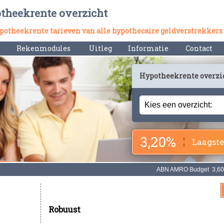
otheekrente overzicht
hypotheekrente tarieven van alle hypothecaire geldverstrekkers
Rekenmodules
Uitleg
Informatie
Contact
Hypotheekrente overzi
3,20%
Laagste
Robuust