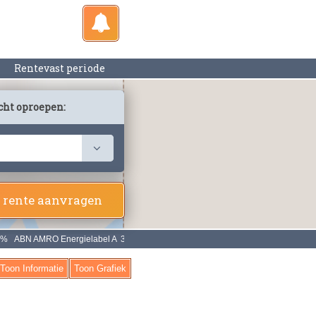
Rentevast periode
cht oproepen:
 rente aanvragen
Toon Informatie
Toon Grafiek