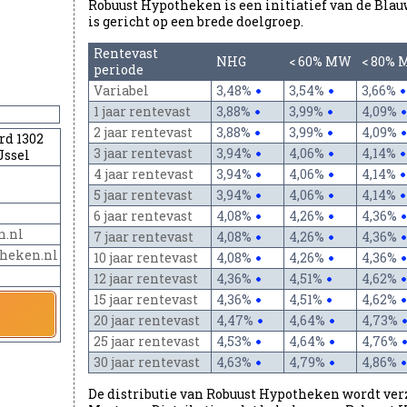
Robuust Hypotheken is een initiatief van de Blau
is gericht op een brede doelgroep.
Rentevast
NHG
< 60% MW
< 80%
periode
Variabel
3,48%
3,54%
3,66%
1 jaar rentevast
3,88%
3,99%
4,09%
2 jaar rentevast
3,88%
3,99%
4,09%
rd 1302
3 jaar rentevast
3,94%
4,06%
4,14%
Jssel
4 jaar rentevast
3,94%
4,06%
4,14%
5 jaar rentevast
3,94%
4,06%
4,14%
6 jaar rentevast
4,08%
4,26%
4,36%
n.nl
7 jaar rentevast
4,08%
4,26%
4,36%
theken.nl
10 jaar rentevast
4,08%
4,26%
4,36%
12 jaar rentevast
4,36%
4,51%
4,62%
15 jaar rentevast
4,36%
4,51%
4,62%
20 jaar rentevast
4,47%
4,64%
4,73%
25 jaar rentevast
4,53%
4,64%
4,76%
30 jaar rentevast
4,63%
4,79%
4,86%
De distributie van Robuust Hypotheken wordt ve