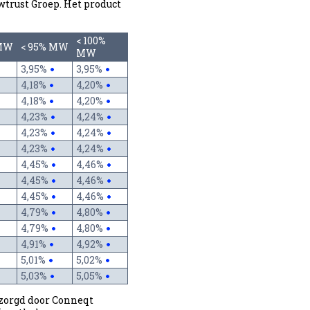
wtrust Groep. Het product
< 100%
 MW
< 95% MW
MW
3,95%
3,95%
4,18%
4,20%
4,18%
4,20%
4,23%
4,24%
4,23%
4,24%
4,23%
4,24%
4,45%
4,46%
4,45%
4,46%
4,45%
4,46%
4,79%
4,80%
4,79%
4,80%
4,91%
4,92%
5,01%
5,02%
5,03%
5,05%
rzorgd door Conneqt