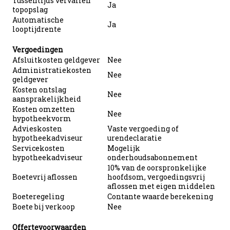
Tussentijds vervallen
Ja
topopslag
Automatische
Ja
looptijdrente
Vergoedingen
Afsluitkosten geldgever
Nee
Administratiekosten
Nee
geldgever
Kosten ontslag
Nee
aansprakelijkheid
Kosten omzetten
Nee
hypotheekvorm
Advieskosten
Vaste vergoeding of
hypotheekadviseur
urendeclaratie
Servicekosten
Mogelijk
hypotheekadviseur
onderhoudsabonnement
10% van de oorspronkelijke
Boetevrij aflossen
hoofdsom, vergoedingsvrij
aflossen met eigen middelen
Boeteregeling
Contante waarde berekening
Boete bij verkoop
Nee
Offertevoorwaarden