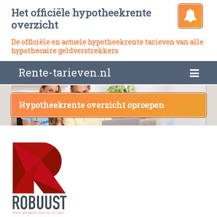
Het officiële hypotheekrente
overzicht
De officiële en actuele hypotheekrente tarieven van alle
hypothecaire geldverstrekkers
Rente-tarieven.nl
Hypotheekrente overzicht oproepen