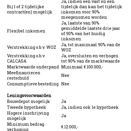
Ja, indien een vast en een
Bij 1 of 2 tijdelijke
tijdelijk dan kan het tijdelijk
contract(en) mogelijk
inkomen voor 90%
meegenomen worden
Ja, laatste van 90%
gemiddelde laatste drie jaar
Flexibel inkomen
of 90% van het huidig
inkomen.
Ja, tot maximaal 90% van de
Verstrekking o.b.v. WOZ
WOZ
Verstrekking o.b.v.
Ja, oversluiten en verhogen
CALCASA
tot 90% van de marktwaarde
Marktwaarde onderpand
Minimaal € 100.000,-
Meefinancieren
Nee
restschuld
Consumptieve besteding
Nee
Leningsvoorwaarden
Bouwdepot mogelijk
Ja
Tweede hypotheek
Ja, indien ook 1e hypotheek
Hogere inschrijving
Ja
mogelijk
Minimum bedrag
€ 12.000,-
verhoging