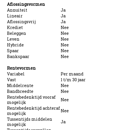
Aflossingsvormen
Annuiteit
Ja
Lineair
Ja
Aflossingsvrij
Ja
Krediet
Nee
Beleggen
Nee
Leven
Nee
Hybride
Nee
Spaar
Nee
Bankspaar
Nee
Rentevormen
Variabel
Per maand
Vast
1 t/m 30 jaar
Middelrente
Nee
Bandbreedte
Nee
Rentebedenktijd vooraf
Nee
mogelijk
Rentebedenktijd achteraf
Nee
mogelijk
Tussentijds middelen
Ja
mogelijk