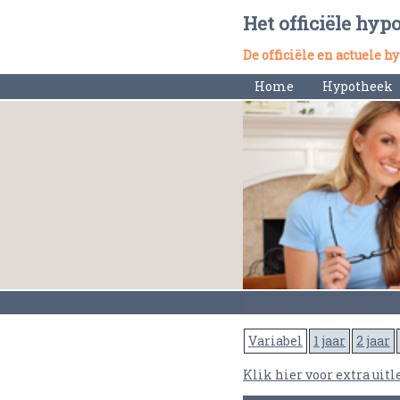
Het officiële hyp
De officiële en actuele 
Home
Hypotheek
Variabel
1 jaar
2 jaar
Klik hier voor extra uitl