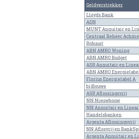
Geldverstrekker
Lloyds Bank
ASN
MUNT Annuitair en Lin
Centraal Beheer Achmea
Robuust
ABN AMRO Woning
ABN AMRO Budget
ASR Annuitair en Linea
ABN AMRO Energielabe
Florius Energielabel A
bijBouwe
ASR Aflossingsvrij
NN Nieuwbouw
NN Annuitair en Lineai
Handelsbanken
Argenta Aflossingsvrij
NN Aflosvrij en BankSp
Argenta Annuitair en Lin