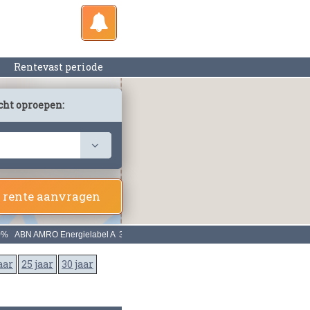
Rentevast periode
cht oproepen:
 rente aanvragen
aar
25 jaar
30 jaar