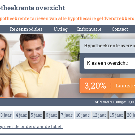
otheekrente overzicht
hypotheekrente tarieven van alle hypothecaire geldverstrekkers
Rekenmodules
Uitleg
Informatie
Contact
Hypotheekrente overzi
3,20%
Laagste
3 jaar
4 jaar
5 jaar
6 jaar
7 jaar
10 jaar
12 jaar
15 jaar
20 j
eg over de onderstaande tabel.