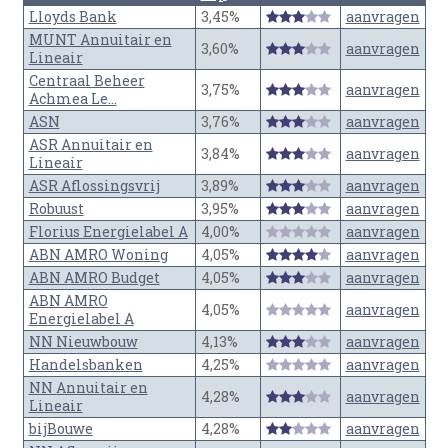
Lloyds Bank
3,45%
aanvragen
MUNT Annuitair en
3,60%
aanvragen
Lineair
Centraal Beheer
3,75%
aanvragen
Achmea Le...
ASN
3,76%
aanvragen
ASR Annuitair en
3,84%
aanvragen
Lineair
ASR Aflossingsvrij
3,89%
aanvragen
Robuust
3,95%
aanvragen
Florius Energielabel A
4,00%
aanvragen
ABN AMRO Woning
4,05%
aanvragen
ABN AMRO Budget
4,05%
aanvragen
ABN AMRO
4,05%
aanvragen
Energielabel A
NN Nieuwbouw
4,13%
aanvragen
Handelsbanken
4,25%
aanvragen
NN Annuitair en
4,28%
aanvragen
Lineair
bijBouwe
4,28%
aanvragen