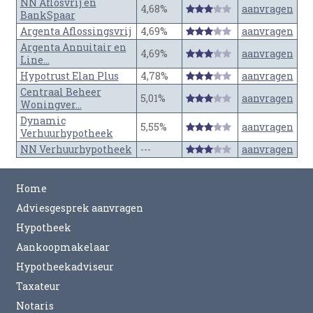
NN Aflosvrij en
4,68%
aanvragen
BankSpaar
Argenta Aflossingsvrij
4,69%
aanvragen
Argenta Annuitair en
4,69%
aanvragen
Line...
Hypotrust Elan Plus
4,78%
aanvragen
Centraal Beheer
5,01%
aanvragen
Woningver...
Dynamic
5,55%
aanvragen
Verhuurhypotheek
NN Verhuurhypotheek
---
aanvragen
Home
Adviesgesprek aanvragen
Hypotheek
Aankoopmakelaar
Hypotheekadviseur
Taxateur
Notaris