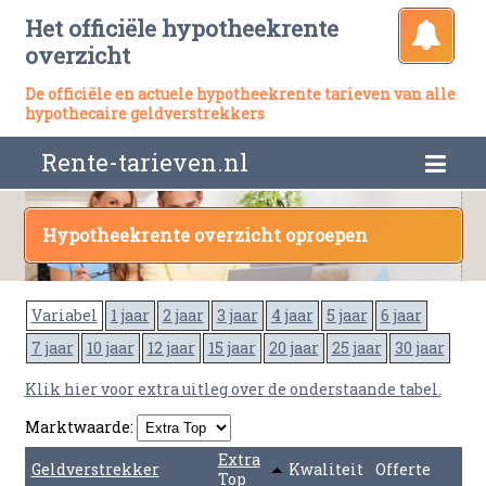
Het officiële hypotheekrente
overzicht
De officiële en actuele hypotheekrente tarieven van alle
hypothecaire geldverstrekkers
Rente-tarieven.nl
Hypotheekrente overzicht oproepen
Variabel
1 jaar
2 jaar
3 jaar
4 jaar
5 jaar
6 jaar
7 jaar
10 jaar
12 jaar
15 jaar
20 jaar
25 jaar
30 jaar
Klik hier voor extra uitleg over de onderstaande tabel.
Marktwaarde:
Extra
Geldverstrekker
Kwaliteit
Offerte
Top