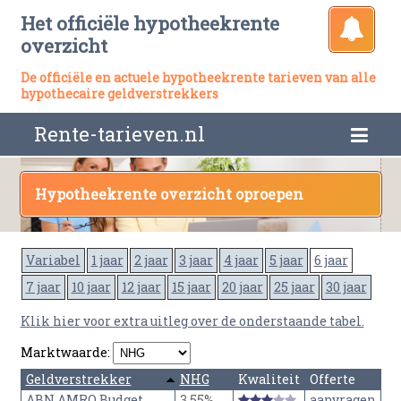
Het officiële hypotheekrente
overzicht
De officiële en actuele hypotheekrente tarieven van alle
hypothecaire geldverstrekkers
Rente-tarieven.nl
Hypotheekrente overzicht oproepen
Variabel
1 jaar
2 jaar
3 jaar
4 jaar
5 jaar
6 jaar
7 jaar
10 jaar
12 jaar
15 jaar
20 jaar
25 jaar
30 jaar
Klik hier voor extra uitleg over de onderstaande tabel.
Marktwaarde:
Geldverstrekker
NHG
Kwaliteit
Offerte
ABN AMRO Budget
3,55%
aanvragen