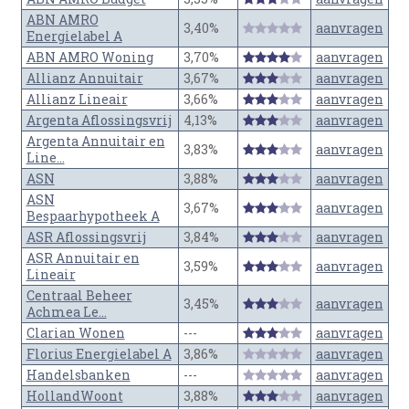
ABN AMRO
3,40%
aanvragen
Energielabel A
ABN AMRO Woning
3,70%
aanvragen
Allianz Annuitair
3,67%
aanvragen
Allianz Lineair
3,66%
aanvragen
Argenta Aflossingsvrij
4,13%
aanvragen
Argenta Annuitair en
3,83%
aanvragen
Line...
ASN
3,88%
aanvragen
ASN
3,67%
aanvragen
Bespaarhypotheek A
ASR Aflossingsvrij
3,84%
aanvragen
ASR Annuitair en
3,59%
aanvragen
Lineair
Centraal Beheer
3,45%
aanvragen
Achmea Le...
Clarian Wonen
---
aanvragen
Florius Energielabel A
3,86%
aanvragen
Handelsbanken
---
aanvragen
HollandWoont
3,88%
aanvragen