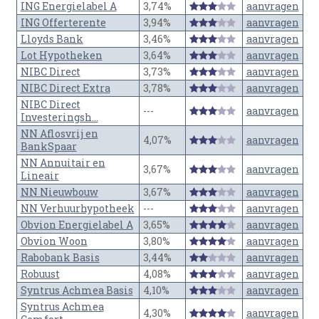
ING Energielabel A
3,74%
aanvragen
ING Offerterente
3,94%
aanvragen
Lloyds Bank
3,46%
aanvragen
Lot Hypotheken
3,64%
aanvragen
NIBC Direct
3,73%
aanvragen
NIBC Direct Extra
3,78%
aanvragen
NIBC Direct
---
aanvragen
Investeringsh...
NN Aflosvrij en
4,07%
aanvragen
BankSpaar
NN Annuitair en
3,67%
aanvragen
Lineair
NN Nieuwbouw
3,67%
aanvragen
NN Verhuurhypotheek
---
aanvragen
Obvion Energielabel A
3,65%
aanvragen
Obvion Woon
3,80%
aanvragen
Rabobank Basis
3,44%
aanvragen
Robuust
4,08%
aanvragen
Syntrus Achmea Basis
4,10%
aanvragen
Syntrus Achmea
4,30%
aanvragen